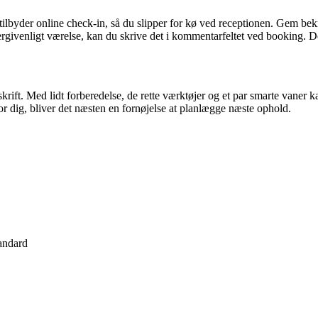
tilbyder online check-in, så du slipper for kø ved receptionen. Gem bekr
llergivenligt værelse, kan du skrive det i kommentarfeltet ved booking.
ift. Med lidt forberedelse, de rette værktøjer og et par smarte vaner k
or dig, bliver det næsten en fornøjelse at planlægge næste ophold.
tandard