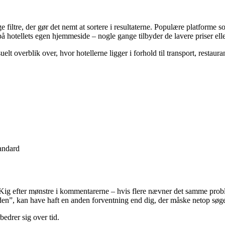
ge filtre, der gør det nemt at sortere i resultaterne. Populære platform
 hotellets egen hjemmeside – nogle gange tilbyder de lavere priser elle
elt overblik over, hvor hotellerne ligger i forhold til transport, restaur
tandard
 Kig efter mønstre i kommentarerne – hvis flere nævner det samme pr
gaden”, kan have haft en anden forventning end dig, der måske netop søge
bedrer sig over tid.