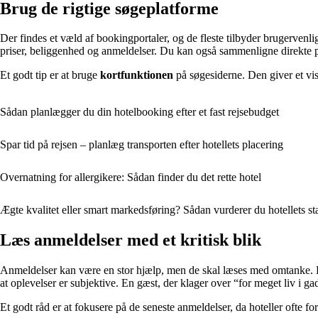
Brug de rigtige søgeplatforme
Der findes et væld af bookingportaler, og de fleste tilbyder brugervenli
priser, beliggenhed og anmeldelser. Du kan også sammenligne direkte på
Et godt tip er at bruge
kortfunktionen
på søgesiderne. Den giver et visu
Sådan planlægger du din hotelbooking efter et fast rejsebudget
Spar tid på rejsen – planlæg transporten efter hotellets placering
Overnatning for allergikere: Sådan finder du det rette hotel
Ægte kvalitet eller smart markedsføring? Sådan vurderer du hotellets s
Læs anmeldelser med et kritisk blik
Anmeldelser kan være en stor hjælp, men de skal læses med omtanke.
at oplevelser er subjektive. En gæst, der klager over “for meget liv i 
Et godt råd er at fokusere på de seneste anmeldelser, da hoteller ofte for