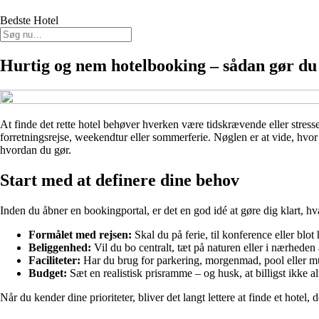
Bedste Hotel
Hurtig og nem hotelbooking – sådan gør du 
At finde det rette hotel behøver hverken være tidskrævende eller stres
forretningsrejse, weekendtur eller sommerferie. Nøglen er at vide, hvor
hvordan du gør.
Start med at definere dine behov
Inden du åbner en bookingportal, er det en god idé at gøre dig klart, hv
Formålet med rejsen:
Skal du på ferie, til konference eller blo
Beliggenhed:
Vil du bo centralt, tæt på naturen eller i nærhede
Faciliteter:
Har du brug for parkering, morgenmad, pool eller m
Budget:
Sæt en realistisk prisramme – og husk, at billigst ikke alt
Når du kender dine prioriteter, bliver det langt lettere at finde et hotel, 