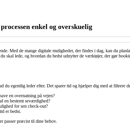
processen enkel og overskuelig
sende. Med de mange digitale muligheder, der findes i dag, kan du plan
 du skal lede, og hvordan du bedst udnytter de værktøjer, der gør booki
ad du egentlig leder efter. Det sparer tid og hjælper dig med at filtrere
t have en overnatning på vejen?
n af en bestemt seværdighed?
ulighed for sen check-out?
id er bedst.
der passer præcist til dine behov.