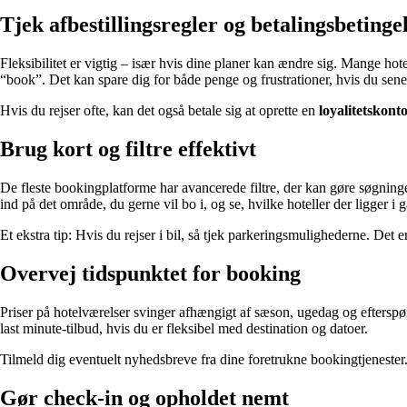
Tjek afbestillingsregler og betalingsbetinge
Fleksibilitet er vigtig – især hvis dine planer kan ændre sig. Mange hote
“book”. Det kan spare dig for både penge og frustrationer, hvis du sen
Hvis du rejser ofte, kan det også betale sig at oprette en
loyalitetskont
Brug kort og filtre effektivt
De fleste bookingplatforme har avancerede filtre, der kan gøre søgninge
ind på det område, du gerne vil bo i, og se, hvilke hoteller der ligger i g
Et ekstra tip: Hvis du rejser i bil, så tjek parkeringsmulighederne. Det er
Overvej tidspunktet for booking
Priser på hotelværelser svinger afhængigt af sæson, ugedag og efterspø
last minute-tilbud, hvis du er fleksibel med destination og datoer.
Tilmeld dig eventuelt nyhedsbreve fra dine foretrukne bookingtjenester
Gør check-in og opholdet nemt