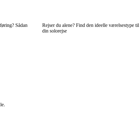
sføring? Sådan
Rejser du alene? Find den ideelle værelsestype til
din solorejse
le.