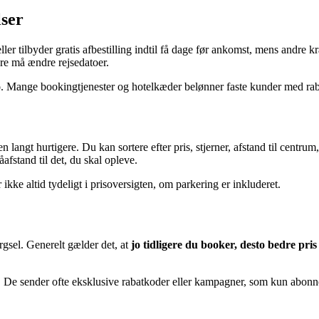
lser
ller tilbyder gratis afbestilling indtil få dage før ankomst, mens andre 
ere må ændre rejsedatoer.
o
. Mange bookingtjenester og hotelkæder belønner faste kunder med rabatt
n langt hurtigere. Du kan sortere efter pris, stjerner, afstand til cen
åafstand til det, du skal opleve.
 ikke altid tydeligt i prisoversigten, om parkering er inkluderet.
rgsel. Generelt gælder det, at
jo tidligere du booker, desto bedre pris
. De sender ofte eksklusive rabatkoder eller kampagner, som kun abonne